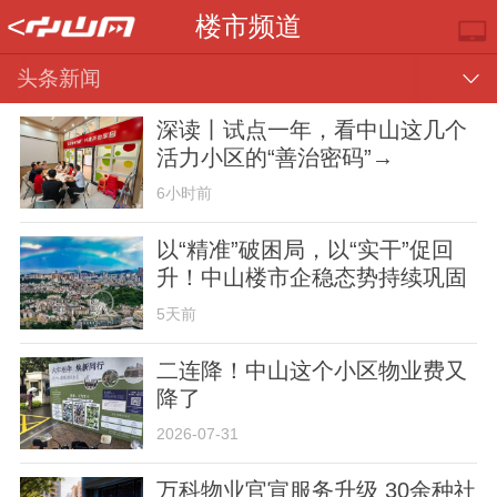
<
楼市频道
头条新闻
深读丨试点一年，看中山这几个
活力小区的“善治密码”→
6小时前
以“精准”破困局，以“实干”促回
升！中山楼市企稳态势持续巩固
推荐
部门
镇街
视频
5天前
二连降！中山这个小区物业费又
降了
2026-07-31
楼市
专题
便民
万科物业官宣服务升级 30余种社