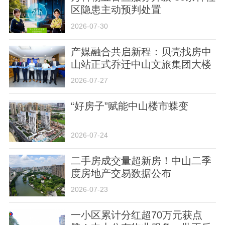
区隐患主动预判处置
2026-07-30
产媒融合共启新程：贝壳找房中
山站正式乔迁中山文旅集团大楼
关于我们
版权声明
用户协议
举报入口
2026-07-27
“好房子”赋能中山楼市蝶变
2026-07-24
二手房成交量超新房！中山二季
度房地产交易数据公布
2026-07-23
一小区累计分红超70万元获点