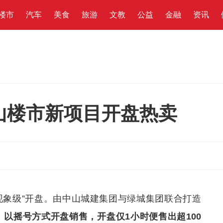
楼市
汽车
美食
旅游
文教
公益
金融
资讯
山楼市新项目开盘热卖
“现象级”开盘。由中山城建集团与绿城集团联合打造
，
以摇号方式开盘销售，开盘仅1小时便售出超100