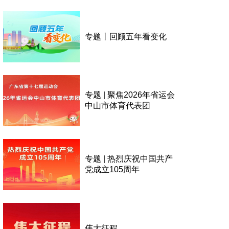
专题丨回顾五年看变化
专题 | 聚焦2026年省运会
中山市体育代表团
专题 | 热烈庆祝中国共产
党成立105周年
伟大征程