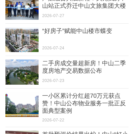
山站正式乔迁中山文旅集团大楼
2026-07-27
“好房子”赋能中山楼市蝶变
关于我们
版权声明
用户协议
举报入口
2026-07-24
二手房成交量超新房！中山二季
度房地产交易数据公布
2026-07-23
一小区累计分红超70万元获点
赞！中山公布物业服务一批正反
面典型案例
2026-07-22