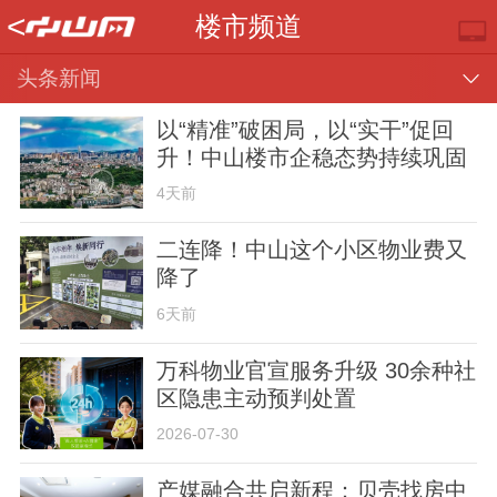
<
楼市频道
头条新闻
以“精准”破困局，以“实干”促回
升！中山楼市企稳态势持续巩固
4天前
二连降！中山这个小区物业费又
降了
推荐
部门
镇街
视频
6天前
万科物业官宣服务升级 30余种社
区隐患主动预判处置
2026-07-30
楼市
专题
便民
产媒融合共启新程：贝壳找房中