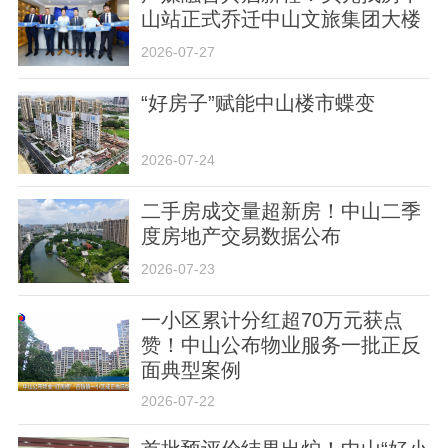
山站正式乔迁中山文旅集团大楼
2026-07-27
“好房子”赋能中山楼市蝶变
关于我们
版权声明
用户协议
举报入口
2026-07-24
二手房成交量超新房！中山二季
度房地产交易数据公布
2026-07-23
一小区累计分红超70万元获点
赞！中山公布物业服务一批正反
面典型案例
2026-07-22