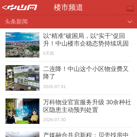
<
楼市频道
头条新闻
以“精准”破困局，以“实干”促回
升！中山楼市企稳态势持续巩固
5天前
二连降！中山这个小区物业费又
降了
推荐
部门
镇街
视频
2026-07-31
万科物业官宣服务升级 30余种社
区隐患主动预判处置
2026-07-30
楼市
专题
便民
产媒融合共启新程：贝壳找房中