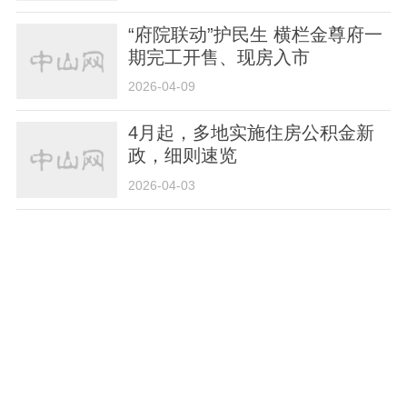
“府院联动”护民生 横栏金尊府一
期完工开售、现房入市
2026-04-09
4月起，多地实施住房公积金新
政，细则速览
2026-04-03
惠及1694户！石岐街道第一城老
旧小区正式动工
2026-04-01
营造“类校园”氛围，火炬建发·漫
柏未来人才社区正式启用
2026-03-31