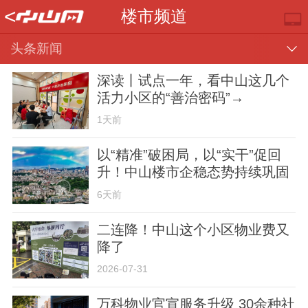
<
楼市频道
头条新闻
深读丨试点一年，看中山这几个
活力小区的“善治密码”→
1天前
以“精准”破困局，以“实干”促回
升！中山楼市企稳态势持续巩固
推荐
部门
镇街
视频
6天前
二连降！中山这个小区物业费又
降了
2026-07-31
楼市
专题
便民
万科物业官宣服务升级 30余种社