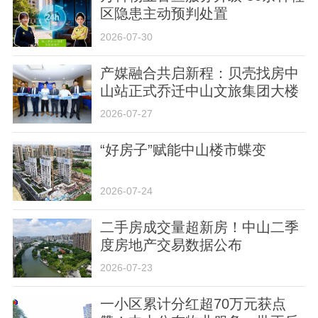
区隐患主动预判处置
2026-07-30
产媒融合共启新程：贝壳找房中
山站正式乔迁中山文旅集团大楼
关于我们
版权声明
用户协议
举报入口
2026-07-27
“好房子”赋能中山楼市蝶变
2026-07-24
二手房成交量超新房！中山二季
度房地产交易数据公布
2026-07-23
一小区累计分红超70万元获点