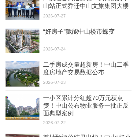
山站正式乔迁中山文旅集团大楼
2026-07-27
“好房子”赋能中山楼市蝶变
关于我们
版权声明
用户协议
举报入口
2026-07-24
二手房成交量超新房！中山二季
度房地产交易数据公布
2026-07-23
一小区累计分红超70万元获点
赞！中山公布物业服务一批正反
面典型案例
2026-07-22