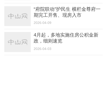
“府院联动”护民生 横栏金尊府一
期完工开售、现房入市
2026-04-09
4月起，多地实施住房公积金新
政，细则速览
2026-04-03
惠及1694户！石岐街道第一城老
旧小区正式动工
2026-04-01
营造“类校园”氛围，火炬建发·漫
柏未来人才社区正式启用
2026-03-31