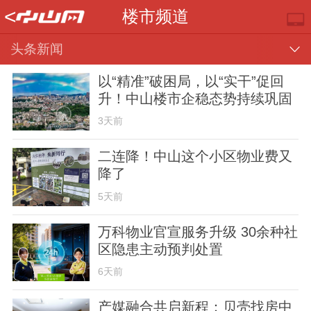
<
楼市频道
头条新闻
以“精准”破困局，以“实干”促回
升！中山楼市企稳态势持续巩固
3天前
二连降！中山这个小区物业费又
降了
推荐
部门
镇街
视频
5天前
万科物业官宣服务升级 30余种社
区隐患主动预判处置
6天前
楼市
专题
便民
产媒融合共启新程：贝壳找房中