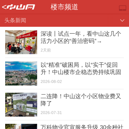
<
楼市频道
头条新闻
深读丨试点一年，看中山这几个
活力小区的“善治密码”→
2天前
以“精准”破困局，以“实干”促回
升！中山楼市企稳态势持续巩固
推荐
部门
镇街
视频
2026-08-02
二连降！中山这个小区物业费又
降了
2026-07-31
楼市
专题
便民
万科物业官宣服务升级 30余种社