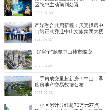
区隐患主动预判处置
2026-07-30
产媒融合共启新程：贝壳找房中
山站正式乔迁中山文旅集团大楼
关于我们
版权声明
用户协议
举报入口
2026-07-27
“好房子”赋能中山楼市蝶变
2026-07-24
二手房成交量超新房！中山二季
度房地产交易数据公布
2026-07-23
一小区累计分红超70万元获点