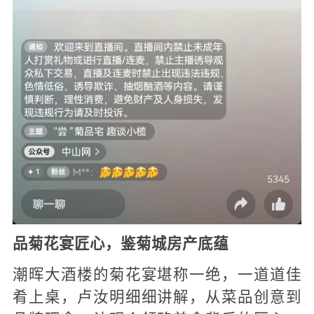
品菊花宴匠心，鉴菊城房产底蕴
潮晖大酒楼的菊花宴堪称一绝，一道道佳
肴上桌，卢汝明细细讲解，从菜品创意到