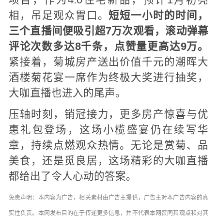
项目，作为4.0住宅新品，预计1月初亮
相，吊足观众胃口。
短短一小时的时间，
三个直播间便吸引超7万次观看，滚动弹幕
评论次数多达8千条，点赞量更高达9万。
紧接着，菊城房产送出价值千元的潮晖大
酒楼菊花宴一席作为终极大奖进行抽奖，
大咖直播也进入的尾声。
压轴时刻，销冠接力，更多房产惊喜与优
惠礼包登场，这场小榄盛宴仍在续写华
章，持续点燃观众热情。无论是赏菊、品
美食，还是觅良居，这场精彩的大咖直播
都给出了令人心动的答案。
免责声明：本内容为广告，相关素材由广告主提供，广告主对本广告内容的真
实性负责。本网发布目的在于传递更多信息，并不代表本网赞同其观点和对其