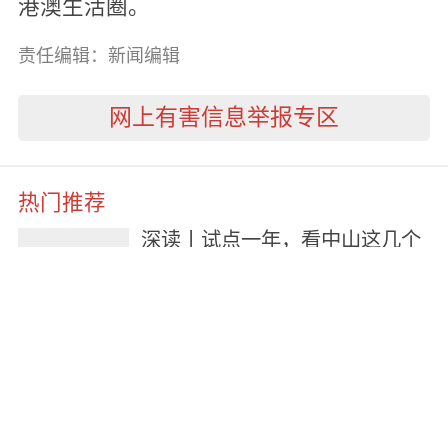
港澳生活圈。
责任编辑：新闻编辑
网上有害信息举报专区
热门推荐
深读丨试点一年，看中山这几个
活力小区的“善治密码”→
12小时前
以“精准”破困局，以“实干”促回
升！中山楼市企稳态势持续巩固
5天前