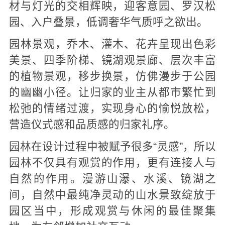
材与灯光的交相辉映，迎客意园、罗汉松
园、入户叠景，低调奢华气质呼之欲出。
园林景观，乔木、灌木、花卉呈现出色彩
美景、四季阶梯、镜湖观景廊、层次丰富
的植物景观，移步换景，仿佛漫步于公园
的幽幽小径。让归家的业主从都市繁忙到
松弛的情绪过渡，实现身心的愉悦放松，
营造仪式感和品质感的归家礼序。
园林在设计过程中被赋予很多“灵感”，所以
园林不仅具有观赏的作用，更有连接人与
自然的作用。漫游山瀑、水溪、镜湖之
间，自然中最纯净灵动的山水景致绽放于
园区当中，形成观赏与休闲的最佳聚集