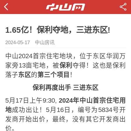
1.65亿！保利夺地，三进东区!
2024-05-17
中山房讯
中山2024首宗住宅地块，位于东区华润万
家旁13亩宅地，被
保利
夺得！
这也是保利
落子
东区
的
第三个项目
！
保利再度出手 三进东区
5月17日上午9:30,
2024年中山首宗住宅用
地
成功出让！
5月16日，编号为5834号开
发商开始出价，最终，没有其它开发商出
价。