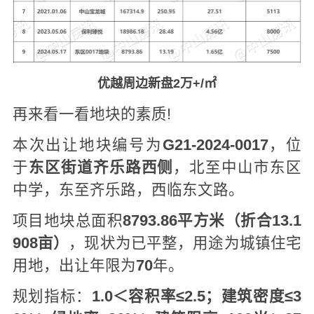
优越周边新盘2万+/㎡
再来看一看地块的素质!
本次出让地块编号为
G21-2024-0017
，位
于
东区街道齐乐路西侧
，北至中山市东区
中学，东至齐乐路，西临东文路。
项目地块总面积
8793.86平方米（折合13.1
908亩）
，现状为已平整，用途为城镇住宅
用地，出让年限为
70
年。
规划指标：
1.0＜容积率≤2.5；建筑密度≤3