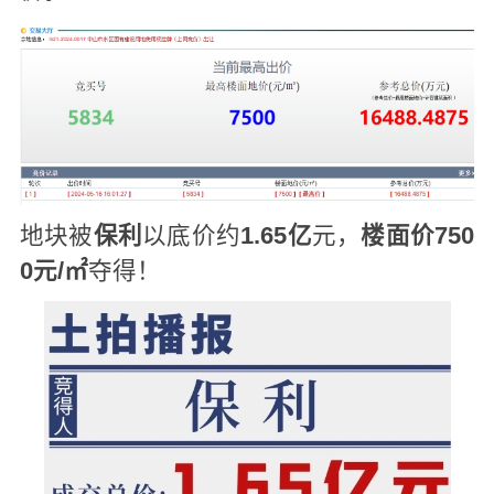
地块被
保利
以底价约
1.65亿
元，
楼面价750
0元/㎡
夺得！