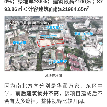
0%；绿地率≥36%；建筑限高≤100米；87
93.86㎡＜计容建筑面积≤21984.65㎡
地块现状图
因为南北方向分别是华润万家、东区中
学，
前后建
筑物并不高
，该项目建成后不
会有太多遮挡，整体视野比较开阔。