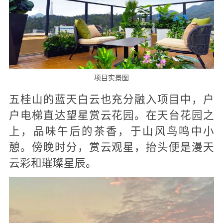
项目实景图
五桂山的蓝天白云也充分融入项目中，户
户电梯直达望星赏云花园。在天台花园之
上，品味午后的茶香，于山风鸟鸣中小
憩。傍晚时分，赏云观星，抬头便是漫天
云彩和璀璨星辰。