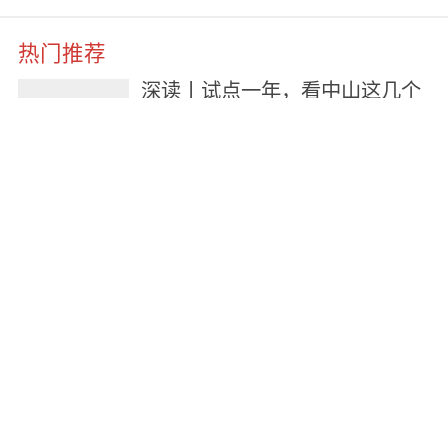
热门推荐
深读丨试点一年，看中山这几个
活力小区的“善治密码”→
1天前
以“精准”破困局，以“实干”促回
升！中山楼市企稳态势持续巩固
6天前
二连降！中山这个小区物业费又
降了
2026-07-31
万科物业官宣服务升级 30余种社
区隐患主动预判处置