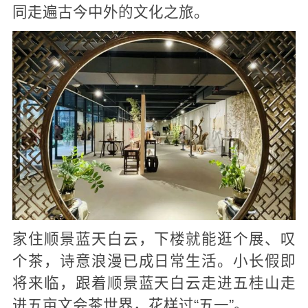
同走遍古今中外的文化之旅。
家住顺景蓝天白云，下楼就能逛个展、叹
个茶，诗意浪漫已成日常生活。
小长假即
将来临，跟着顺景蓝天白云走进五桂山走
进五亩文会茶世界，花样过“五一”
。