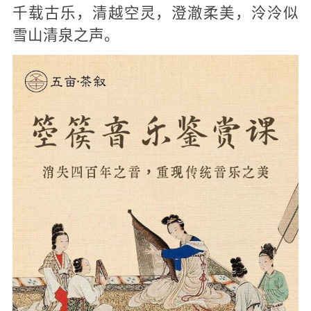
千载古乐，清越空灵，澄澈柔美，泠泠似
雪山清泉之声。